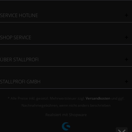
SERVICE HOTLINE
SHOP SERVICE
ÜBER STALLPROFI
STALLPROFI GMBH
* Alle Preise inkl. gesetzl. Mehrwertsteuer zzgl.
Versandkosten
und ggf.
Nachnahmegebühren, wenn nicht anders beschrieben
Realisiert mit Shopware