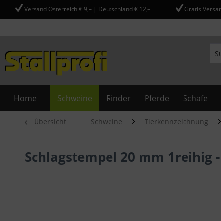
Versand Österreich € 9,– | Deutschland € 12,–
Gratis Versan
Home
Schweine
Rinder
Pferde
Schafe
Übersicht
Schweine
Tierkennzeichnung
Schlagstempel 20 mm 1reihig - 