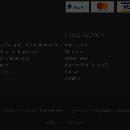
ÜBER STALLPROFI
kaufs- und Lieferbedingungen
Impressum
hlungsbedingungen
Über uns
für Online Shop
Unser Team
ungen
Karriere bei Stallprofi
ärung
Kontakt
Anfahrt
etzl. Mehrwertsteuer zzgl.
Versandkosten
und ggf. Nachnahmegebühren, wenn nic
Realisiert mit Shopware