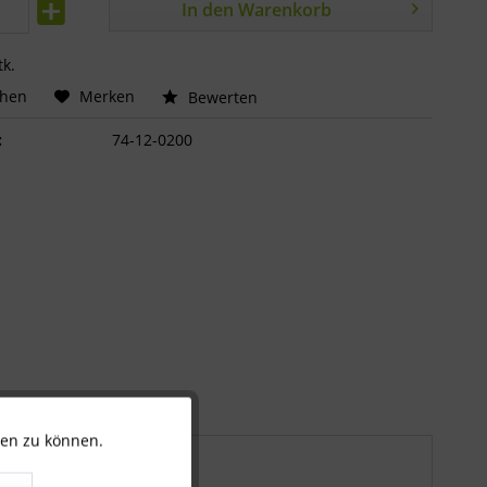
In den
Warenkorb
tk.
chen
Merken
Bewerten
:
74-12-0200
ten zu können.
Aktiv