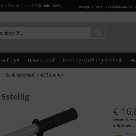
d in Österreich ab € 300,- inkl. MwSt.
ausgenommen Speditionsartikel 
Geflügel
Haus u. Hof
Heizungs/Lüftungstechnik
Wa
Schlagstempel und Zubehör
5stellig
€ 16,
Gesamtprei
inkl. MwSt.
zz