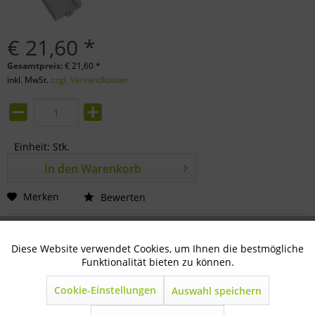
€ 21,60 *
Gesamtpreis:
€
21,60
*
inkl. MwSt.
zzgl. Versandkosten
Einheit:
Stk.
In den
Warenkorb
Merken
Bewerten
Artikel-Nr.:
74-12-0210
Diese Website verwendet Cookies, um Ihnen die bestmögliche
Aktiv
Technisch notwendig
Funktionalität bieten zu können.
Beschreibung
1reihig - 5 stellig Schlagstempelkopf stranggepresst
Cookie-Einstellungen
Auswahl speichern
Inaktiv
Marketing
extrem stabil und leicht...
mehr