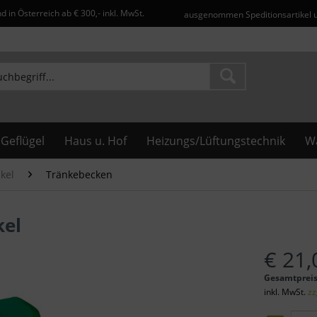
d in Österreich ab € 300,- inkl. MwSt.
ausgenommen Speditionsartikel 
Geflügel
Haus u. Hof
Heizungs/Lüftungstechnik
Wa
kel
Tränkebecken
kel
€ 21,
Gesamtprei
inkl. MwSt.
zz