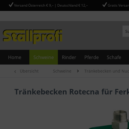
Versand Österreich € 9,– | Deutschland € 12,–
Gratis Versan
Home
Schweine
Rinder
Pferde
Schafe
Übersicht
Schweine
Tränkebecken und Nuc
Tränkebecken Rotecna für Fer