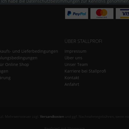
Ich habe die
Datenschutzbestimmungen
zur Kenntnis genommen
ÜBER STALLPROFI
kaufs- und Lieferbedingungen
Impressum
hlungsbedingungen
Über uns
für Online Shop
Unser Team
ungen
Karriere bei Stallprofi
ärung
Kontakt
Anfahrt
etzl. Mehrwertsteuer zzgl.
Versandkosten
und ggf. Nachnahmegebühren, wenn nic
Realisiert mit Shopware