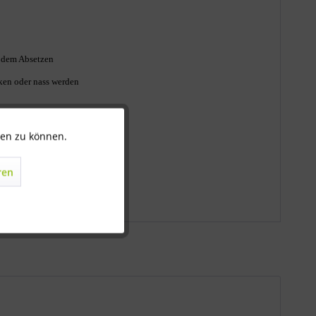
h dem Absetzen
cken oder nass werden
ten zu können.
Aktiv
ren
Inaktiv
Inaktiv
Inaktiv