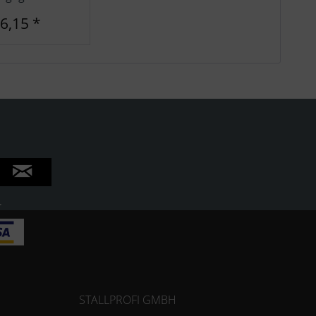
 6,15 *
.
STALLPROFI GMBH