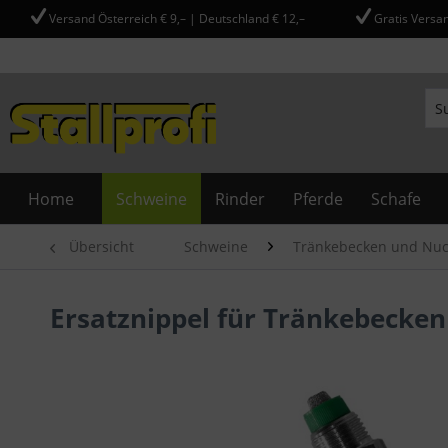
Versand Österreich € 9,– | Deutschland € 12,–
Gratis Versan
Home
Schweine
Rinder
Pferde
Schafe
Übersicht
Schweine
Tränkebecken und Nuc
Ersatznippel für Tränkebecke