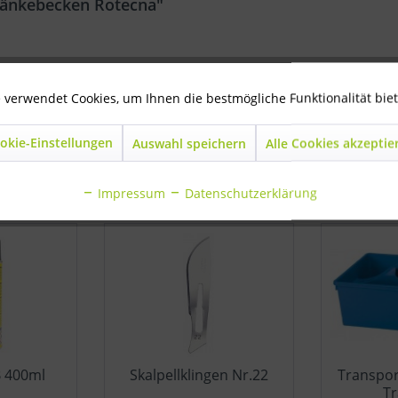
Tränkebecken Rotecna"
r Tränkebecken Rotecna"
 verwendet Cookies, um Ihnen die bestmögliche Funktionalität bie
okie-Einstellungen
Auswahl speichern
Alle Cookies akzeptie
ls angesehen
Impressum
Datenschutzerklärung
B 400ml
Skalpellklingen Nr.22
Transpor
Tr