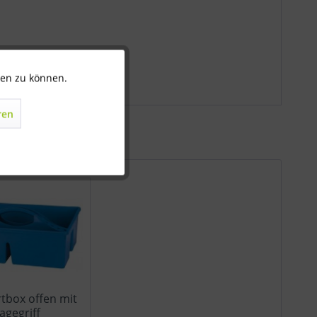
ten zu können.
Aktiv
ren
Inaktiv
Inaktiv
Inaktiv
tbox offen mit
agegriff