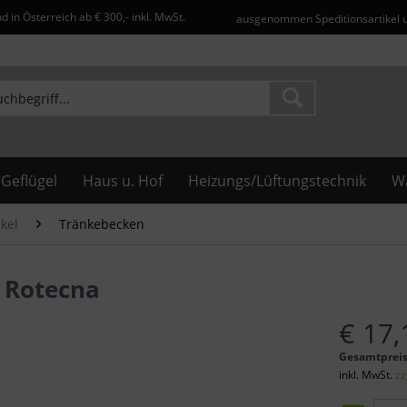
d in Österreich ab € 300,- inkl. MwSt.
ausgenommen Speditionsartikel 
Geflügel
Haus u. Hof
Heizungs/Lüftungstechnik
Wa
kel
Tränkebecken
n Rotecna
€ 17,
Gesamtprei
inkl. MwSt.
zz