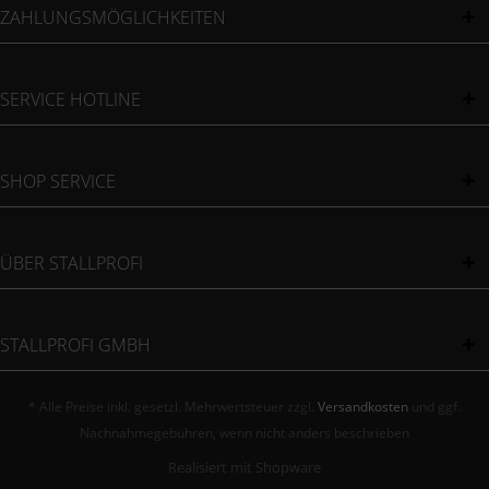
ZAHLUNGSMÖGLICHKEITEN
SERVICE HOTLINE
SHOP SERVICE
ÜBER STALLPROFI
STALLPROFI GMBH
* Alle Preise inkl. gesetzl. Mehrwertsteuer zzgl.
Versandkosten
und ggf.
Nachnahmegebühren, wenn nicht anders beschrieben
Realisiert mit Shopware