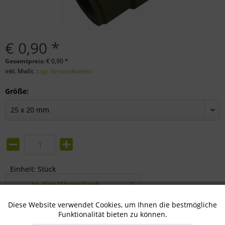
€ 0,90 *
Gesamtpreis:
€
0,90
*
inkl. MwSt.
zzgl. Versandkosten
Größe:
Einheit:
Stück
In den
Warenkorb
Diese Website verwendet Cookies, um Ihnen die bestmögliche
Merken
Aktiv
Bewerten
Technisch notwendig
Funktionalität bieten zu können.