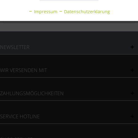
Inaktiv
Statistik
Bewertungen
0
Impressum
Datenschutzerklärung
Bewertungen lesen, schreiben und diskutieren...
mehr
Inaktiv
Sonstige
NEWSLETTER
WIR VERSENDEN MIT
ZAHLUNGSMÖGLICHKEITEN
SERVICE HOTLINE