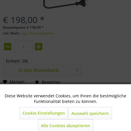
€ 198,00 *
Gesamtpreis:
€
198,00
*
inkl. MwSt.
zzgl. Versandkosten
Einheit:
Stk.
In den
Warenkorb
Merken
Bewerten
Artikel-Nr.:
81-01-2002
Diese Website verwendet Cookies, um Ihnen die bestmögliche
Aktiv
Technisch notwendig
Funktionalität bieten zu können.
Beschreibung
Cookie-Einstellungen
Auswahl speichern
Inaktiv
Marketing
230 Volt Netzgerät extrem schlagstarkes 230 Volt Netzgerät
einsetzbar bei mittlerem...
mehr
Alle Cookies akzeptieren