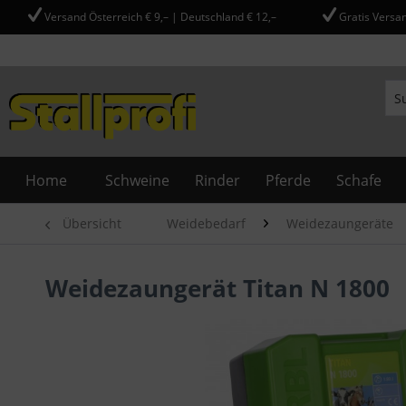
Versand Österreich € 9,– | Deutschland € 12,–
Gratis Versan
Home
Schweine
Rinder
Pferde
Schafe
Übersicht
Weidebedarf
Weidezaungeräte
Weidezaungerät Titan N 1800