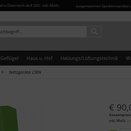
d in Österreich ab € 300,- inkl. MwSt.
ausgenommen Speditionsartikel 
Geflügel
Haus u. Hof
Heizungs/Lüftungstechnik
Wa
Netzgeräte 230V
€ 90,
Gesamtprei
inkl. MwSt.
zz