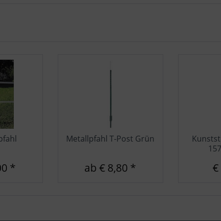
pfahl
Metallpfahl T-Post Grün
Kunstst
15
00 *
ab € 8,80 *
€