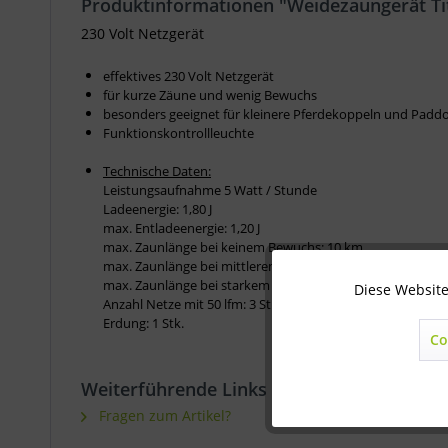
Produktinformationen "Weidezaungerät Ti
230 Volt Netzgerät
effektives 230 Volt Netzgerät
für kurze Zäune und wenig Bewuchs
besonders geeignet für kleinere Pferdekoppeln und Padd
Funktionskontrollleuchte
Technische Daten:
Leistungsaufnahme 5 Watt / Stunde
Ladeenergie: 1,80 J
max. Entladeenergie: 1,20 J
max. Zaunlänge bei keinem Bewuchs: 10 km
max. Zaunlänge bei mittlerem Bewuchs: 2,0 km
max. Zaunlänge bei starkem Bewuchs: 1,0 km
Diese Website
Technisch notwendig
Anzahl Netze mit 50 lfm: 3 Stk.
Erdung: 1 Stk.
Co
Marketing
Weiterführende Links zu "Weidezaungerät 
Statistik
Fragen zum Artikel?