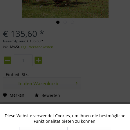
€ 135,60 *
Gesamtpreis:
€
135,60
*
inkl. MwSt.
zzgl. Versandkosten
Einheit:
Stk.
In den
Warenkorb
Merken
Bewerten
Artikel-Nr.:
81-08-0900
Diese Website verwendet Cookies, um Ihnen die bestmögliche
Aktiv
Technisch notwendig
Funktionalität bieten zu können.
Beschreibung