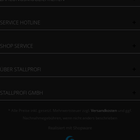
SERVICE HOTLINE
SHOP SERVICE
ÜBER STALLPROFI
STALLPROFI GMBH
* Alle Preise inkl. gesetzl. Mehrwertsteuer zzgl.
Versandkosten
und ggf.
Nachnahmegebühren, wenn nicht anders beschrieben
Realisiert mit Shopware