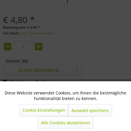
€ 4,80 *
Gesamtpreis:
€
4,80
*
inkl. MwSt.
zzgl. Versandkosten
Einheit:
Stk.
In den
Warenkorb
Merken
Bewerten
Diese Website verwendet Cookies, um Ihnen die bestmögliche
Aktiv
Technisch notwendig
Artikel-Nr.:
81-88-0011
Funktionalität bieten zu können.
Beschreibung
Cookie-Einstellungen
Auswahl speichern
Inaktiv
Marketing
für Geflügelnetz, schwarz Doppelspitze
mehr
Alle Cookies akzeptieren
Inaktiv
Statistik