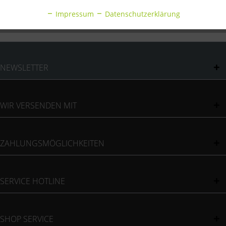
Bewertungen
0
Impressum
Datenschutzerklärung
Bewertungen lesen, schreiben und diskutieren...
mehr
Inaktiv
Sonstige
NEWSLETTER
WIR VERSENDEN MIT
ZAHLUNGSMÖGLICHKEITEN
SERVICE HOTLINE
SHOP SERVICE