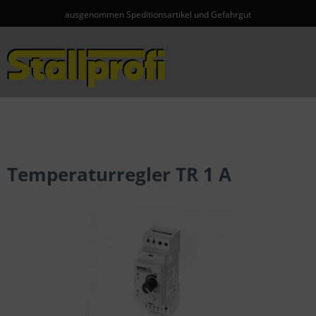
ausgenommen Speditionsartikel und Gefahrgut
Menü
Temperaturregler TR 1 A