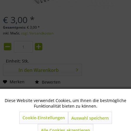
€ 3,00 *
Gesamtpreis:
€
3,00
*
inkl. MwSt.
zzgl. Versandkosten
Einheit:
Stk.
In den
Warenkorb
Merken
Bewerten
Artikel-Nr.:
80-31-0519
Diese Website verwendet Cookies, um Ihnen die bestmögliche
Aktiv
Technisch notwendig
Funktionalität bieten zu können.
Beschreibung
Cookie-Einstellungen
Aluminium 10 cm
mehr
Auswahl speichern
Inaktiv
Marketing
Alle Cookies akzeptieren