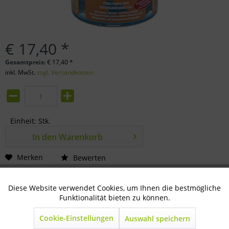
€ 17,40 *
Gesamtpreis:
€
17,40
*
inkl. MwSt.
zzgl. Versandkosten
Einheit:
Stk.
In den
Warenkorb
Merken
Bewerten
Artikel-Nr.:
80-33-0300
Diese Website verwendet Cookies, um Ihnen die bestmögliche
Aktiv
Technisch notwendig
Funktionalität bieten zu können.
Beschreibung
Cookie-Einstellungen
Auswahl speichern
Inaktiv
Marketing
Erfrischend kühlendes Gel kühlendes und entspannendes...