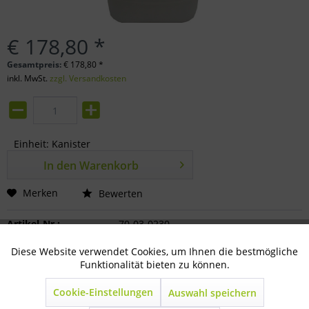
€ 178,80 *
Gesamtpreis:
€
178,80
*
inkl. MwSt.
zzgl. Versandkosten
Einheit:
Kanister
In den
Warenkorb
Merken
Bewerten
Artikel-Nr.:
70-03-0230
Diese Website verwendet Cookies, um Ihnen die bestmögliche
Aktiv
Technisch notwendig
Beschreibung
Funktionalität bieten zu können.
Mit dem PIP AHS Stabilisator sorgen Sie nachhaltig...
mehr
Cookie-Einstellungen
Auswahl speichern
Inaktiv
Marketing