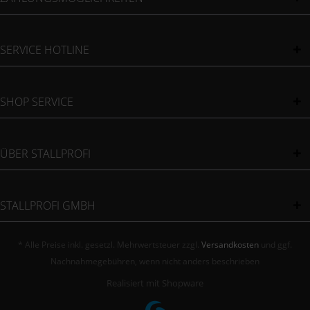
SERVICE HOTLINE
SHOP SERVICE
ÜBER STALLPROFI
STALLPROFI GMBH
* Alle Preise inkl. gesetzl. Mehrwertsteuer zzgl.
Versandkosten
und ggf.
Nachnahmegebühren, wenn nicht anders beschrieben
Realisiert mit Shopware