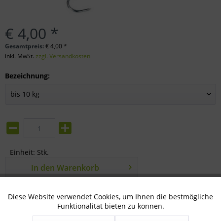
€ 4,00 *
Gesamtpreis:
€
4,00
*
inkl. MwSt.
zzgl. Versandkosten
Bezeichnung:
Einheit:
Stk.
In den
Warenkorb
Merken
Bewerten
Diese Website verwendet Cookies, um Ihnen die bestmögliche
Aktiv
Technisch notwendig
Funktionalität bieten zu können.
Artikel-Nr.:
80-09-0200