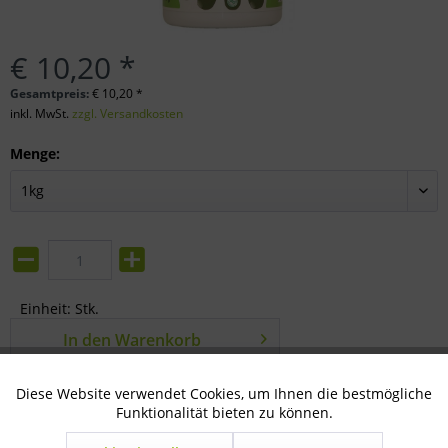
€ 10,20 *
Gesamtpreis:
€
10,20
*
inkl. MwSt.
zzgl. Versandkosten
Menge:
Einheit:
Stk.
In den
Warenkorb
Merken
Bewerten
Diese Website verwendet Cookies, um Ihnen die bestmögliche
Aktiv
Technisch notwendig
Funktionalität bieten zu können.
Artikel-Nr.:
76-01-0235