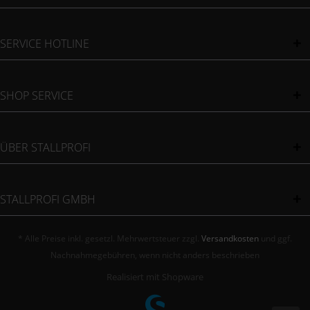
SERVICE HOTLINE
SHOP SERVICE
ÜBER STALLPROFI
STALLPROFI GMBH
* Alle Preise inkl. gesetzl. Mehrwertsteuer zzgl.
Versandkosten
und ggf.
Nachnahmegebühren, wenn nicht anders beschrieben
Realisiert mit Shopware