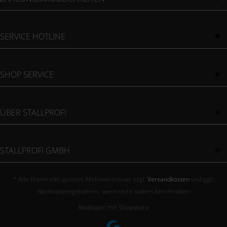
SERVICE HOTLINE
SHOP SERVICE
ÜBER STALLPROFI
STALLPROFI GMBH
* Alle Preise inkl. gesetzl. Mehrwertsteuer zzgl.
Versandkosten
und ggf.
Nachnahmegebühren, wenn nicht anders beschrieben
Realisiert mit Shopware