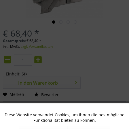
€ 68,40 *
Gesamtpreis:
€
68,40
*
inkl. MwSt.
zzgl. Versandkosten
Einheit:
Stk.
In den
Warenkorb
Merken
Bewerten
Artikel-Nr.:
71-08-0080
Diese Website verwendet Cookies, um Ihnen die bestmögliche
Aktiv
Technisch notwendig
Funktionalität bieten zu können.
Beschreibung